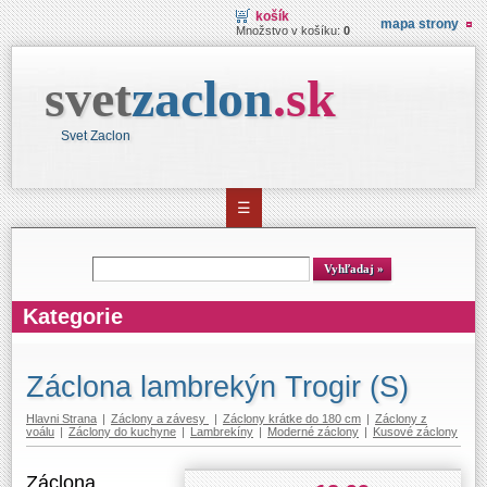
košík
mapa strony
Množstvo v košíku:
0
svet
zaclon
.
sk
Svet Zaclon
☰
Vyhľadávanie
Vyhľadaj
Kategorie
Záclona lambrekýn Trogir (S)
Hlavni Strana
|
Záclony a závesy
|
Záclony krátke do 180 cm
|
Záclony z
voálu
|
Záclony do kuchyne
|
Lambrekíny
|
Moderné záclony
|
Kusové záclony
Záclona