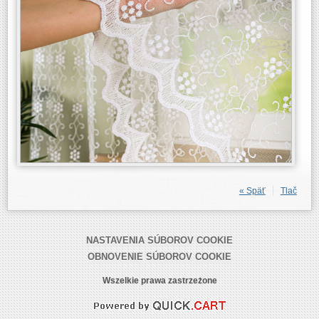
« Späť
Tlač
NASTAVENIA SÚBOROV COOKIE
OBNOVENIE SÚBOROV COOKIE
Wszelkie prawa zastrzeżone