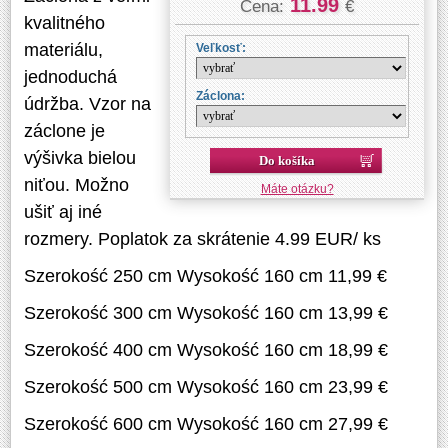
11.99
Cena:
€
kvalitného
materiálu,
Veľkosť:
jednoduchá
Záclona:
údržba. Vzor na
záclone je
výšivka bielou
Do košíka
niťou. Možno
Máte otázku?
ušiť aj iné
rozmery. Poplatok za skrátenie 4.99 EUR/ ks
Szerokość 250 cm Wysokość 160 cm 11,99 €
Szerokość 300 cm Wysokość 160 cm 13,99 €
Szerokość 400 cm Wysokość 160 cm 18,99 €
Szerokość 500 cm Wysokość 160 cm 23,99 €
Szerokość 600 cm Wysokość 160 cm 27,99 €