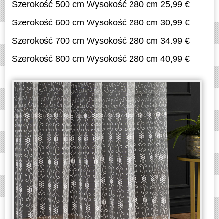
Szerokość 500 cm Wysokość 280 cm 25,99 €
Szerokość 600 cm Wysokość 280 cm 30,99 €
Szerokość 700 cm Wysokość 280 cm 34,99 €
Szerokość 800 cm Wysokość 280 cm 40,99 €