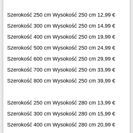
Szerokość 250 cm Wysokość 250 cm 12,99 €
Szerokość 300 cm Wysokość 250 cm 14,99 €
Szerokość 400 cm Wysokość 250 cm 19,99 €
Szerokość 500 cm Wysokość 250 cm 24,99 €
Szerokość 600 cm Wysokość 250 cm 29,99 €
Szerokość 700 cm Wysokość 250 cm 33,99 €
Szerokość 800 cm Wysokość 250 cm 39,99 €
Szerokość 250 cm Wysokość 280 cm 13,99 €
Szerokość 300 cm Wysokość 280 cm 15,99 €
Szerokość 400 cm Wysokość 280 cm 20,99 €