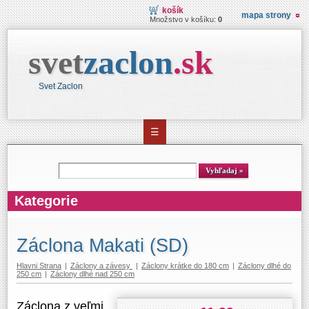
košík
mapa strony
Množstvo v košíku:
0
svet
zaclon
.
sk
Svet Zaclon
☰
Vyhľadávanie
Vyhľadaj
Kategorie
Záclona Makati (SD)
Hlavni Strana
|
Záclony a závesy
|
Záclony krátke do 180 cm
|
Záclony dlhé do
250 cm
|
Záclony dlhé nad 250 cm
Záclona z veľmi