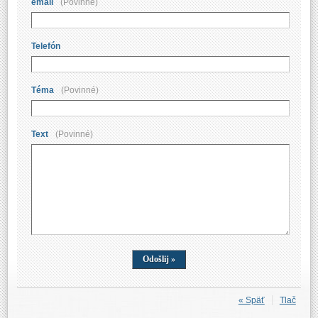
email
(Povinné)
Telefón
Téma
(Povinné)
Text
(Povinné)
« Späť
Tlač