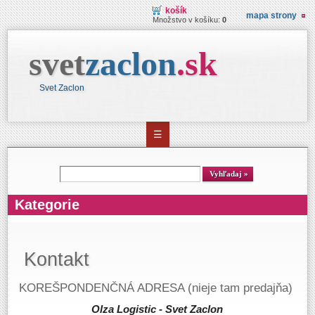
košík
mapa strony
Množstvo v košíku:
0
svet
zaclon
.
sk
Svet Zaclon
☰
Vyhľadávanie
Vyhľadaj
Kategorie
Kontakt
KOREŠPONDENČNÁ ADRESA (nieje tam predajňa)
Olza Logistic - Svet Zaclon