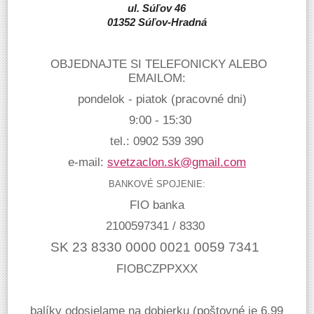
ul. Súľov 46
01352 Súľov-Hradná
OBJEDNAJTE SI TELEFONICKY ALEBO
EMAILOM:
pondelok - piatok
(pracovné dni)
9:00 - 15:30
tel.: 0902 539 390
e-mail:
svetzaclon.sk@gmail.com
BANKOVÉ SPOJENIE:
FIO banka
2100597341 / 8330
SK 23 8330 0000 0021 0059 7341
FIOBCZPPXXX
balíky odosielame na dobierku (poštovné je 6,99