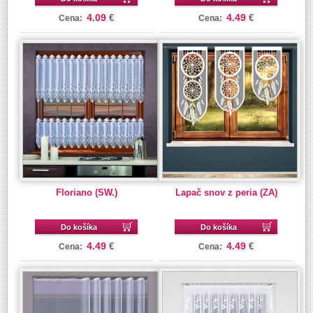
4.09
4.49
€
€
Cena:
Cena:
Floriano (SW.)
Lapač snov z peria (ZA)
Do košíka
Do košíka
4.49
4.49
€
€
Cena:
Cena: