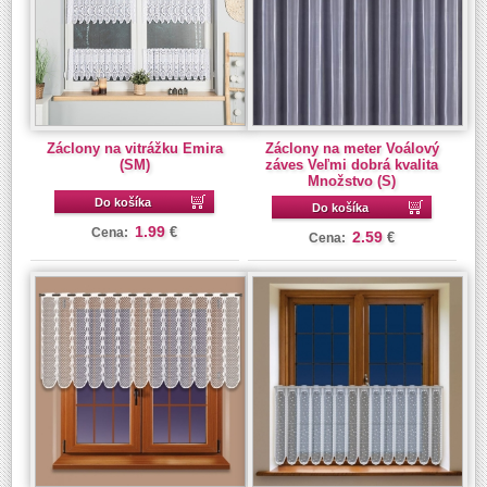
Záclony na vitrážku Emira
Záclony na meter Voálový
(SM)
záves Veľmi dobrá kvalita
Množstvo (S)
Do košíka
Do košíka
1.99
€
Cena:
2.59
€
Cena: