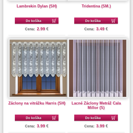
Lambrekin Dylan (SH)
Tridentina (SM.)
Do košíka
Do košíka
2.99
3.49
€
€
Cena:
Cena:
Záclony na vitrážku Harris (SH)
Lacné Záclony Metráž Cala
Millor (S)
Do košíka
Do košíka
3.99
3.99
€
€
Cena:
Cena: