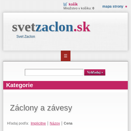
košík
mapa strony
Množstvo v košíku:
0
svet
zaclon
.
sk
Svet Zaclon
☰
Vyhľadávanie
Vyhľadaj
Kategorie
Záclony a závesy
Hľadaj podľa:
Implicitne
Názov
Cena