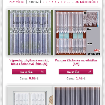
1
Pozri všetko
Stránky:
2
3
4
5
6
7
8
9
10
...
35
Následujúca »
Výpredaj, zbytková metráž,
Pangau Záclonky na vitrážku
biela záclonová látka (Z/)
(SM)
Do košíka
Do košíka
0.69
1.49
€
€
Cena:
Cena: