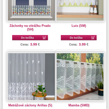
Záclonky na vitrážku Prado
Luis (SM)
(SH)
Do košíka
Do košíka
3.99
3.99
€
€
Cena:
Cena:
Metrážové záclony Arillas (S)
Mamba (SMD)