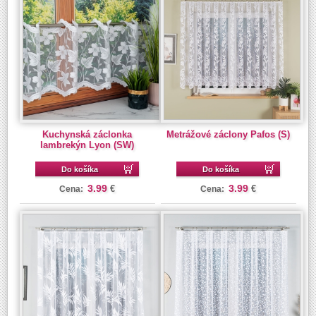
Kuchynská záclonka
Metrážové záclony Pafos (S)
lambrekýn Lyon (SW)
Do košíka
Do košíka
3.99
3.99
€
€
Cena:
Cena: