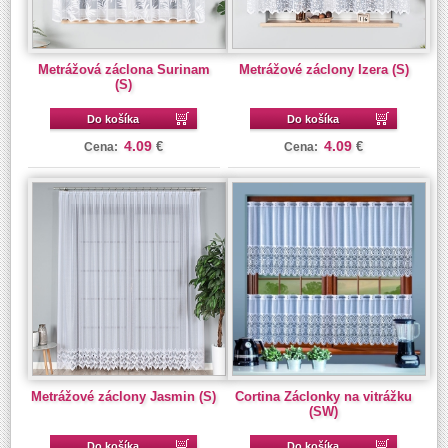
Metrážová záclona Surinam
Metrážové záclony Izera (S)
(S)
Do košíka
Do košíka
4.09
4.09
€
€
Cena:
Cena:
Metrážové záclony Jasmin (S)
Cortina Záclonky na vitrážku
(SW)
Do košíka
Do košíka