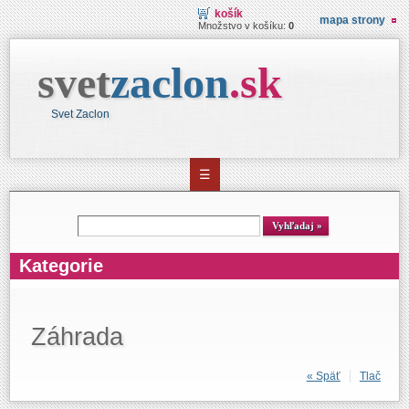
košík
mapa strony
Množstvo v košíku:
0
svet
zaclon
.
sk
Svet Zaclon
☰
Vyhľadávanie
Vyhľadaj
Kategorie
Záhrada
« Späť
Tlač