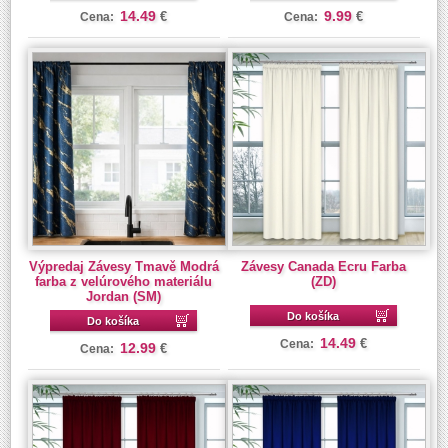
14.49
9.99
€
€
Cena:
Cena:
Výpredaj Závesy Tmavě Modrá
Závesy Canada Ecru Farba
farba z velúrového materiálu
(ZD)
Jordan (SM)
Do košíka
Do košíka
14.49
€
Cena:
12.99
€
Cena: