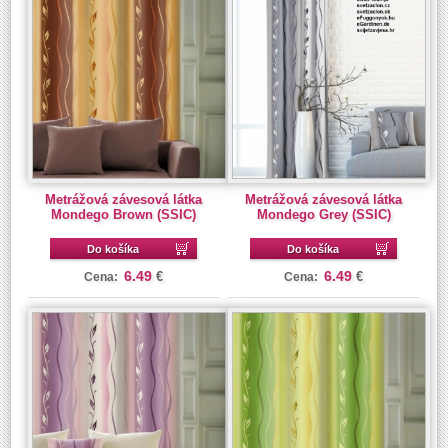
Metrážová závesová látka
Metrážová závesová látka
Mondego Brown (SSIC)
Mondego Grey (SSIC)
Do košíka
Do košíka
6.49
6.49
€
€
Cena:
Cena: