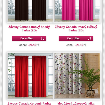
Závesy Canada tmavý hnedý
Závesy Canada tmavý ružový
Farba (ZD)
Farba (ZD)
Do košíka
Do košíka
14.49
14.49
€
€
Cena:
Cena:
Závesy Canada červený Farba
Metrážová závesová látka