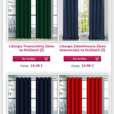
Liburgia Tmavozelený Záves
Liburgia Zatemňovacia Záves
na Krúžkach (Z)
tmavomodrý na Krúžkach (Z)
Do košíka
Do košíka
14.49
14.49
€
€
Cena:
Cena: