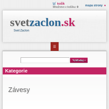
košík
mapa strony
Množstvo v košíku:
0
svet
zaclon
.
sk
Svet Zaclon
☰
Vyhľadávanie
Vyhľadaj
Kategorie
Závesy