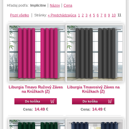
Hľadaj podľa:
Implicitne
Názov
Cena
11
Pozri všetko
Stránky:
« Predchádzajúca
1
2
3
4
5
6
7
8
9
10
Liburgia Tmavo Ružový Záves
Liburgia Tmavosivý Záves na
na Krúžkach (Z)
Krúžkach (Z)
Do košíka
Do košíka
14.49
14.49
€
€
Cena:
Cena: