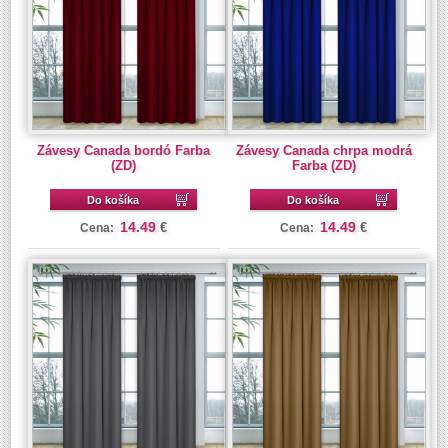
Závesy Canada bordó Farba
Závesy Canada chrpa modrá
(ZD)
Farba (ZD)
Do košíka
Do košíka
14.49
14.49
€
€
Cena:
Cena: