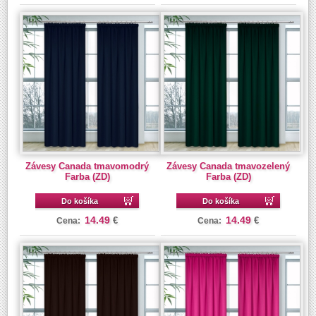
Závesy Canada tmavomodrý
Závesy Canada tmavozelený
Farba (ZD)
Farba (ZD)
Do košíka
Do košíka
14.49
14.49
€
€
Cena:
Cena: