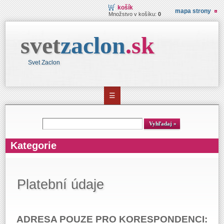
košík
mapa strony
Množstvo v košíku:
0
svet
zaclon
.
sk
Svet Zaclon
☰
Vyhľadávanie
Vyhľadaj
Kategorie
Platební údaje
ADRESA POUZE PRO KORESPONDENCI: