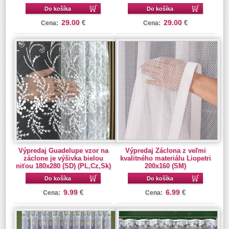
Do košíka
Do košíka
29.00
29.00
€
€
Cena:
Cena:
Výpredaj Guadelupe vzor na
Výpredaj Záclona z veľmi
záclone je výšivka bielou
kvalitného materiálu Liopetri
niťou 180x280 (SD) (PL,Cz,Sk)
200x160 (SM)
Do košíka
Do košíka
9.99
6.99
€
€
Cena:
Cena: