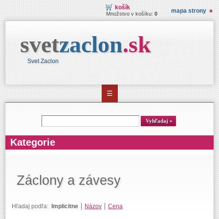
košík
mapa strony
Množstvo v košíku:
0
svet
zaclon
.
sk
Svet Zaclon
☰
Vyhľadávanie
Vyhľadaj
Kategorie
Záclony a závesy
Hľadaj podľa:
Implicitne
Názov
Cena