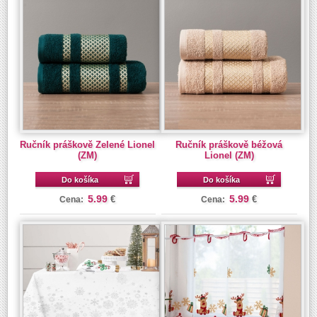
Ručník práškově Zelené Lionel
Ručník práškově béžová
(ZM)
Lionel (ZM)
Do košíka
Do košíka
5.99
5.99
€
€
Cena:
Cena: