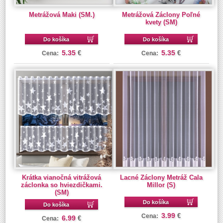
Metrážová Maki (SM.)
Metrážová Záclony Poľné
kvety (SM)
Do košíka
Do košíka
5.35
5.35
€
€
Cena:
Cena:
Krátka vianočná vitrážová
Lacné Záclony Metráž Cala
záclonka so hviezdičkami.
Millor (S)
(SM)
Do košíka
Do košíka
3.99
€
Cena:
6.99
€
Cena: