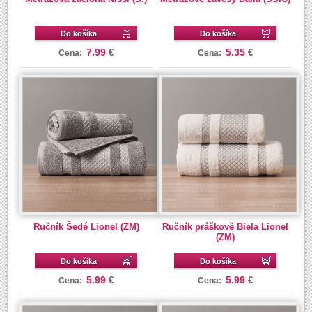
Do košíka
Do košíka
7.99
5.35
€
€
Cena:
Cena:
Ručník Šedé Lionel (ZM)
Ručník práškově Biela Lionel
(ZM)
Do košíka
Do košíka
5.99
5.99
€
€
Cena:
Cena: