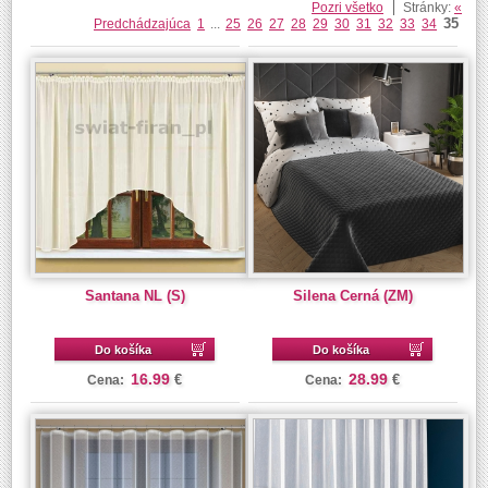
Pozri všetko
Stránky:
«
35
Predchádzajúca
1
...
25
26
27
28
29
30
31
32
33
34
Santana NL (S)
Silena Cerná (ZM)
Do košíka
Do košíka
16.99
28.99
€
€
Cena:
Cena: