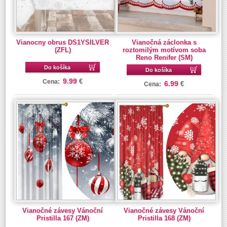
Vianocny obrus DS1YSILVER
Vianočná záclonka s
(ZFL)
roztomilým motívom soba
Reno Renifer (SM)
Do košíka
Do košíka
9.99
€
Cena:
6.99
€
Cena:
Vianočné závesy Vánoční
Vianočné závesy Vánoční
Pristilla 167 (ZM)
Pristilla 168 (ZM)