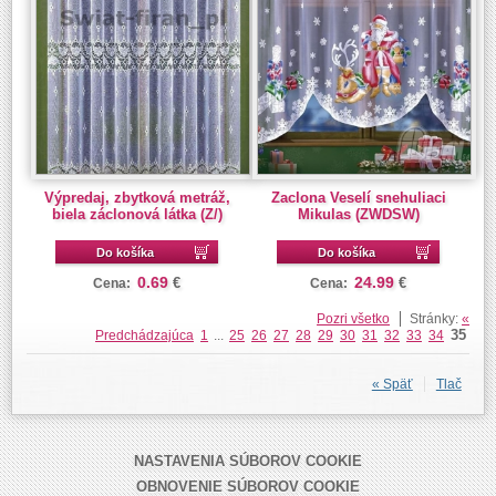
Výpredaj, zbytková metráž,
Zaclona Veselí snehuliaci
biela záclonová látka (Z/)
Mikulas (ZWDSW)
Do košíka
Do košíka
0.69
24.99
€
€
Cena:
Cena:
Pozri všetko
Stránky:
«
35
Predchádzajúca
1
...
25
26
27
28
29
30
31
32
33
34
« Späť
Tlač
NASTAVENIA SÚBOROV COOKIE
OBNOVENIE SÚBOROV COOKIE