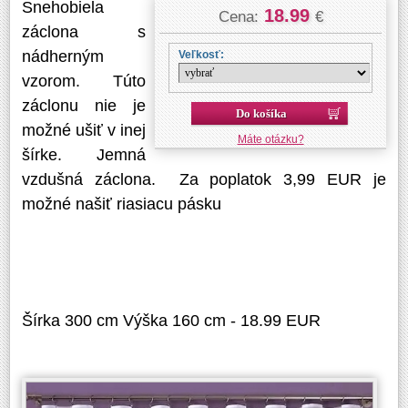
Snehobiela
18.99
Cena:
€
záclona s
nádherným
Veľkosť:
vzorom. Túto
záclonu nie je
Do košíka
možné ušiť v inej
Máte otázku?
šírke. Jemná
vzdušná záclona. Za poplatok 3,99 EUR je
možné našiť riasiacu pásku
Šírka 300 cm Výška 160 cm - 18.99 EUR