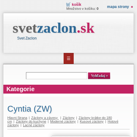
košík
mapa strony
Množstvo v košíku:
0
svet
zaclon
.
sk
Svet Zaclon
☰
Vyhľadávanie
Vyhľadaj
Kategorie
Cyntia (ZW)
Hlavni Strana
|
Záclony a závesy
|
Záclony
|
Záclony krátke do 180
cm
|
Záclony do kuchyne
|
Moderné záclony
|
Kusové záclony
|
Hotové
záclony
|
Lacné záclony