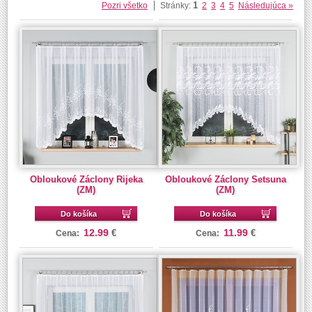
1
Pozri všetko
Stránky:
2
3
4
5
Následujúca »
Obloukové Záclony Rijeka
Obloukové Záclony Setsuna
(ZM)
(ZM)
Do košíka
Do košíka
12.99
11.99
€
€
Cena:
Cena: