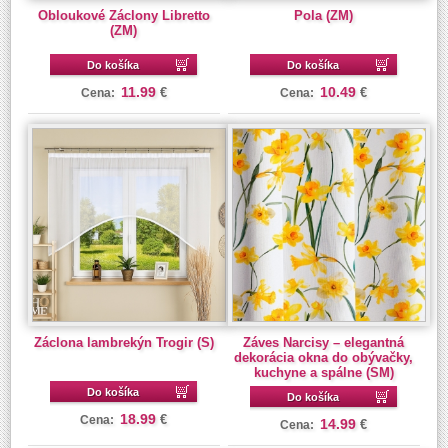
Obloukové Záclony Libretto
Pola (ZM)
(ZM)
Do košíka
Do košíka
11.99
10.49
€
€
Cena:
Cena:
Záclona lambrekýn Trogir (S)
Záves Narcisy – elegantná
dekorácia okna do obývačky,
kuchyne a spálne (SM)
Do košíka
Do košíka
18.99
€
Cena:
14.99
€
Cena: