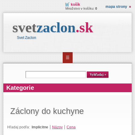
košík
mapa strony
Množstvo v košíku:
0
svet
zaclon
.
sk
Svet Zaclon
☰
Vyhľadávanie
Vyhľadaj
Kategorie
Záclony do kuchyne
Hľadaj podľa:
Implicitne
Názov
Cena