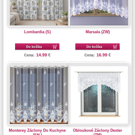
Lombardia (S)
Marsala (ZW)
Do košíka
Do košíka
14.99
16.99
€
€
Cena:
Cena:
Monterey Záclony Do Kuchyne
Obloukové Záclony Dexter
(SH.)
(ZM)