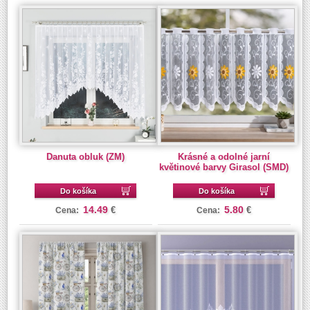
Danuta obluk (ZM)
Krásné a odolné jarní
květinové barvy Girasol (SMD)
Do košíka
Do košíka
14.49
5.80
€
€
Cena:
Cena: