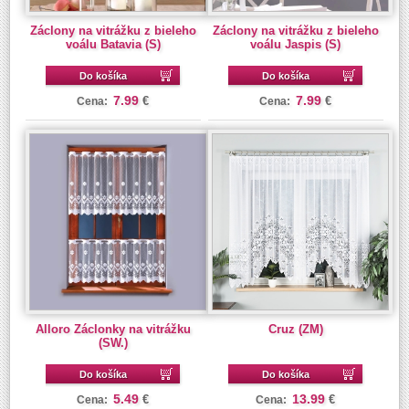
Záclony na vitrážku z bieleho
Záclony na vitrážku z bieleho
voálu Batavia (S)
voálu Jaspis (S)
Do košíka
Do košíka
7.99
7.99
€
€
Cena:
Cena:
Alloro Záclonky na vitrážku
Cruz (ZM)
(SW.)
Do košíka
Do košíka
5.49
13.99
€
€
Cena:
Cena: