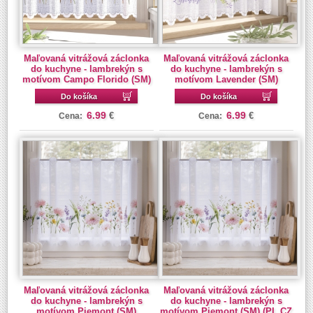
Maľovaná vitrážová záclonka
Maľovaná vitrážová záclonka
do kuchyne - lambrekýn s
do kuchyne - lambrekýn s
motívom Campo Florido (SM)
motívom Lavender (SM)
Do košíka
Do košíka
6.99
6.99
€
€
Cena:
Cena:
Maľovaná vitrážová záclonka
Maľovaná vitrážová záclonka
do kuchyne - lambrekýn s
do kuchyne - lambrekýn s
motívom Piemont (SM)
motívom Piemont (SM) (PL CZ