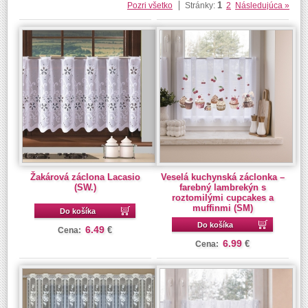
1
Pozri všetko
Stránky:
2
Následujúca »
Žakárová záclona Lacasio
Veselá kuchynská záclonka –
(SW.)
farebný lambrekýn s
roztomilými cupcakes a
muffinmi (SM)
Do košíka
Do košíka
6.49
€
Cena:
6.99
€
Cena: