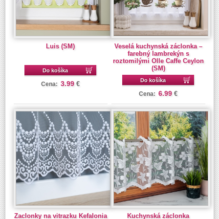
Luis (SM)
Veselá kuchynská záclonka –
farebný lambrekýn s
roztomilými Olle Caffe Ceylon
(SM)
Do košíka
Do košíka
3.99
€
Cena:
6.99
€
Cena:
Zaclonky na vitrazku Kefalonia
Kuchynská záclonka