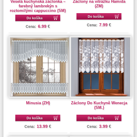
Veselá kuchynská záclonka –
Záclony na vitrážku Hamida
farebný lambrekýn s
(ZM)
roztomilými cappuccino (SM)
Do košíka
Do košíka
7.99
€
Cena:
6.99
€
Cena:
Minusia (ZH)
Záclony Do Kuchyně Wenecja
(SM.)
Do košíka
Do košíka
13.99
3.99
€
€
Cena:
Cena: