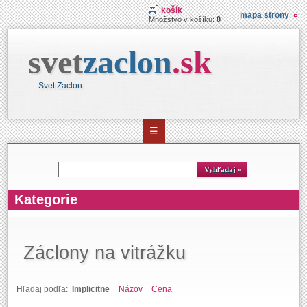
košík
mapa strony
Množstvo v košíku:
0
svet
zaclon
.
sk
Svet Zaclon
☰
Vyhľadávanie
Vyhľadaj
Kategorie
Záclony na vitrážku
Hľadaj podľa:
Implicitne
Názov
Cena