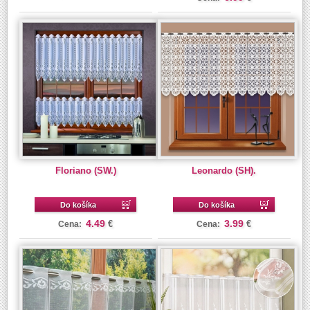
Floriano (SW.)
Leonardo (SH).
Do košíka
Do košíka
4.49
3.99
€
€
Cena:
Cena: