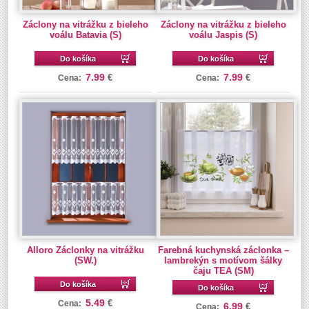
Záclony na vitrážku z bieleho
Záclony na vitrážku z bieleho
voálu Batavia (S)
voálu Jaspis (S)
Do košíka
Do košíka
7.99
7.99
€
€
Cena:
Cena:
Alloro Záclonky na vitrážku
Farebná kuchynská záclonka –
(SW.)
lambrekýn s motívom šálky
čaju TEA (SM)
Do košíka
Do košíka
5.49
€
Cena:
6.99
€
Cena: