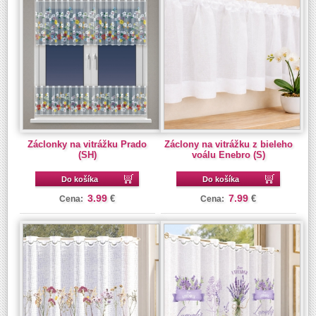
Záclonky na vitrážku Prado
Záclony na vitrážku z bieleho
(SH)
voálu Enebro (S)
Do košíka
Do košíka
3.99
7.99
€
€
Cena:
Cena: