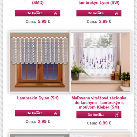
(SMD)
lambrekýn Lyon (SW)
Do košíka
Do košíka
5.99
3.99
€
€
Cena:
Cena:
Lambrekin Dylan (SH)
Maľovaná vitrážová záclonka
do kuchyne - lambrekýn s
motívom Kleber (SM)
Do košíka
Do košíka
2.99
€
Cena:
6.99
€
Cena: