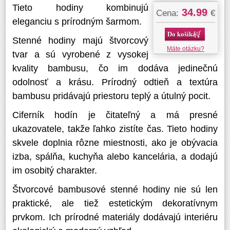
Tieto hodiny kombinujú
34.99
Cena:
€
eleganciu s prírodným šarmom.
Do košíka
Stenné hodiny majú štvorcový
Máte otázku?
tvar a sú vyrobené z vysokej
kvality bambusu, čo im dodáva jedinečnú
odolnosť a krásu. Prírodný odtieň a textúra
bambusu pridávajú priestoru teplý a útulný pocit.
Ciferník hodín je čitateľný a má presné
ukazovatele, takže ľahko zistíte čas. Tieto hodiny
skvele doplnia rôzne miestnosti, ako je obývacia
izba, spálňa, kuchyňa alebo kancelária, a dodajú
im osobitý charakter.
Štvorcové bambusové stenné hodiny nie sú len
praktické, ale tiež estetickým dekoratívnym
prvkom. Ich prírodné materiály dodávajú interiéru