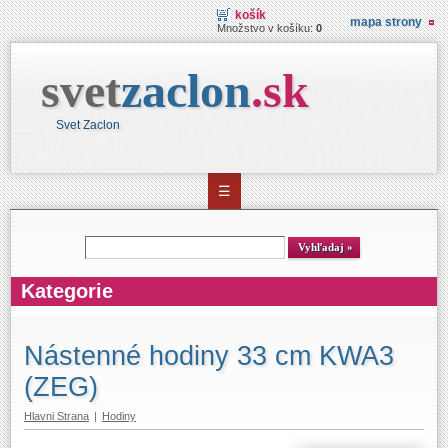
košík
mapa strony
Množstvo v košíku:
0
svet
zaclon
.
sk
Svet Zaclon
☰
Vyhľadávanie
Vyhľadaj
Kategorie
Nástenné hodiny 33 cm KWA3
(ZEG)
Hlavni Strana
|
Hodiny