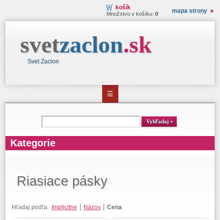
košík
mapa strony
Množstvo v košíku:
0
svet
zaclon
.
sk
Svet Zaclon
☰
Vyhľadávanie
Vyhľadaj
Kategorie
Riasiace pásky
Hľadaj podľa:
Implicitne
Názov
Cena