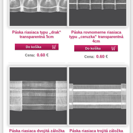
Páska riasiaca typu „drak“
Páska rovnomerne riasiaca
transparentná 5cm
typu „ceruzka“ transparentná
4cm
Do košíka
Do košíka
0.60
€
Cena:
0.60
€
Cena:
Páska riasiaca dvojitá záložka
Páska riasiaca trojitá záložka