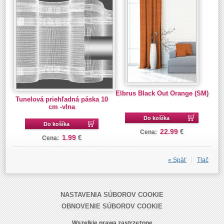
Elbrus Black Out Orange (SM)
Tunelová priehľadná páska 10
cm -vlna
Do košíka
Do košíka
22.99
€
Cena:
1.99
€
Cena:
« Späť
Tlač
NASTAVENIA SÚBOROV COOKIE
OBNOVENIE SÚBOROV COOKIE
Wszelkie prawa zastrzeżone