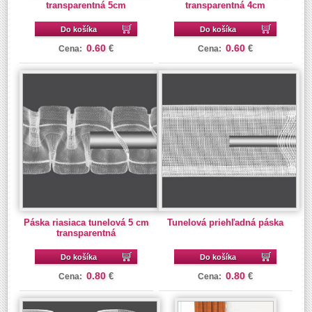
transparentná 5cm
transparentná 4cm
Do košíka
Do košíka
0.60
0.60
€
€
Cena:
Cena:
Páska riasiaca tunelová 5 cm
Tunelová priehľadná páska
transparentná
Do košíka
Do košíka
0.80
0.80
€
€
Cena:
Cena: