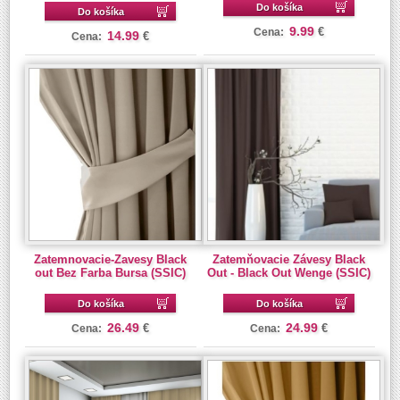
Do košíka
Do košíka
9.99
€
Cena:
14.99
€
Cena:
Zatemnovacie-Zavesy Black
Zatemňovacie Závesy Black
out Bez Farba Bursa (SSIC)
Out - Black Out Wenge (SSIC)
Do košíka
Do košíka
26.49
24.99
€
€
Cena:
Cena: