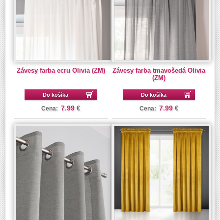
Závesy farba ecru Olivia (ZM)
Závesy farba tmavošedá Olivia
(ZM)
Do košíka
Do košíka
7.99
7.99
€
€
Cena:
Cena: