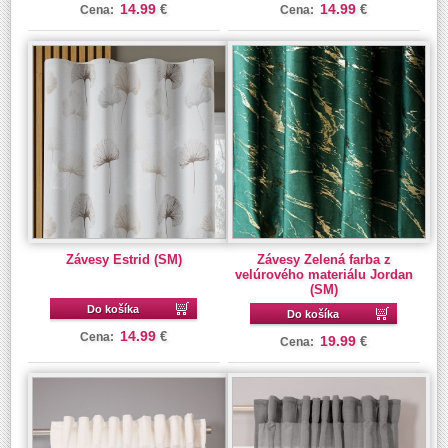
14.99
14.99
€
€
Cena:
Cena:
Závesy Estrid (SM)
Závesy Zelená farba z
velúrového materiálu Jordan
(SM)
Do košíka
Do košíka
14.99
€
Cena:
19.99
€
Cena: