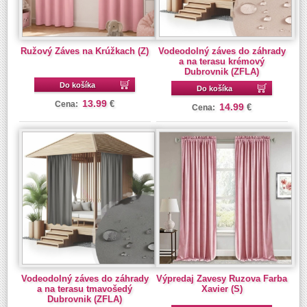
Ružový Záves na Krúžkach (Z)
Vodeodolný záves do záhrady
a na terasu krémový
Dubrovnik (ZFLA)
Do košíka
Do košíka
13.99
€
Cena:
14.99
€
Cena:
Vodeodolný záves do záhrady
Výpredaj Zavesy Ruzova Farba
a na terasu tmavošedý
Xavier (S)
Dubrovnik (ZFLA)