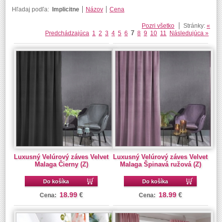
Hľadaj podľa:
Implicitne
Názov
Cena
Pozri všetko
Stránky:
«
7
Predchádzajúca
1
2
3
4
5
6
8
9
10
11
Následujúca »
Luxusný Velúrový záves Velvet
Luxusný Velúrový záves Velvet
Malaga Čierny (Z)
Malaga Špinavá ružová (Z)
Do košíka
Do košíka
18.99
18.99
€
€
Cena:
Cena: