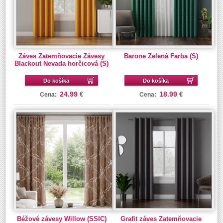
Záves Zatemňovacie Závesy
Barone Zelená Farba (S)
Blackout Nevada horčicová (S)
Do košíka
Do košíka
24.99
18.99
€
€
Cena:
Cena:
Béžové závesy Willow (SSIC)
Grafit záves Zatemňovacie