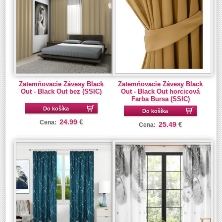
Zatemňovacie Závesy Black
Zatemňovacie Závesy Black
Out - Black Out bez (SSIC)
Out - Black Out horcicová
Farba Bursa (SSIC)
Do košíka
Do košíka
24.99
€
Cena:
25.49
€
Cena: