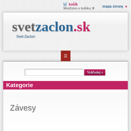
košík
mapa strony
Množstvo v košíku:
0
svet
zaclon
.
sk
Svet Zaclon
☰
Vyhľadávanie
Vyhľadaj
Kategorie
Závesy