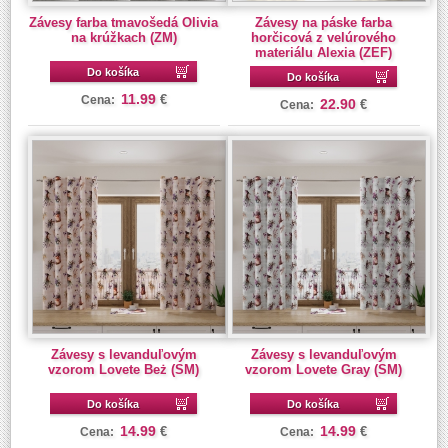
Závesy farba tmavošedá Olivia
Závesy na páske farba
na krúžkach (ZM)
horčicová z velúrového
materiálu Alexia (ZEF)
Do košíka
Do košíka
11.99
€
Cena:
22.90
€
Cena:
Závesy s levanduľovým
Závesy s levanduľovým
vzorom Lovete Beż (SM)
vzorom Lovete Gray (SM)
Do košíka
Do košíka
14.99
14.99
€
€
Cena:
Cena: