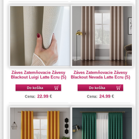
Záves Zatemňovacie Závesy
Záves Zatemňovacie Závesy
Blackout Luigi Latte Ecru (S)
Blackout Nevada Latte Ecru (S)
Do košíka
Do košíka
22.99
24.99
€
€
Cena:
Cena: